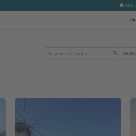
HOLID
PA
Nach Ur