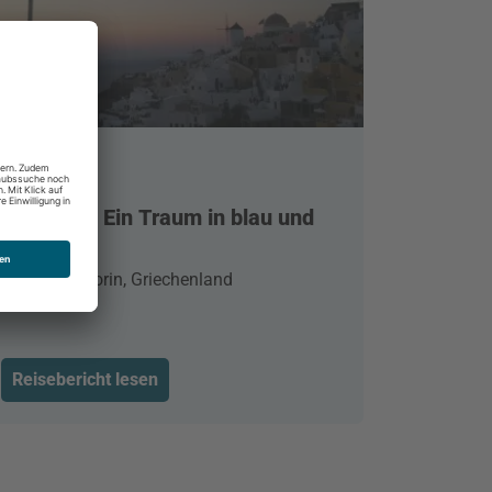
Santorin - Ein Traum in blau und
weiß
Oia, Santorin, Griechenland
Reisebericht lesen