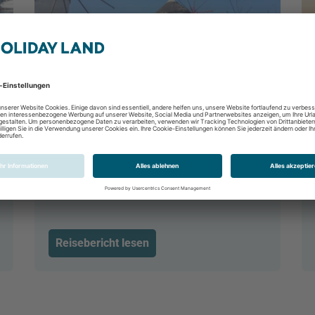
Mykonos - Lifestyle trifft auf
Tradition
Mykonos, Griechenland
Reisebericht lesen