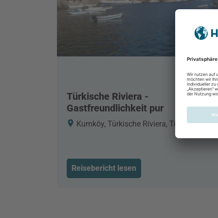
Türkische Riviera -
Gastfreundlichkeit pur
Kumköy, Türkische Riviera, Türkei
Reisebericht lesen