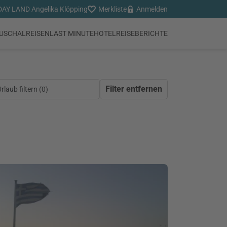
AY LAND Angelika Klöpping
Merkliste
Anmelden
USCHALREISEN
LAST MINUTE
HOTEL
REISEBERICHTE
Filter entfernen
laub filtern (
0
)