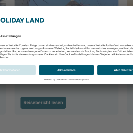
Mykonos - Lifestyle trifft auf
Tradition
Mykonos, Griechenland
Reisebericht lesen