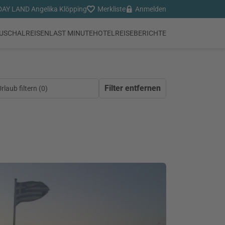
AY LAND Angelika Klöpping
Merkliste
Anmelden
USCHALREISEN
LAST MINUTE
HOTEL
REISEBERICHTE
Filter entfernen
laub filtern (
0
)