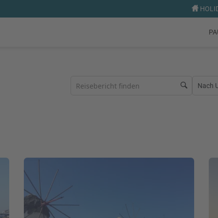
HOLID
PA
Nach Ur