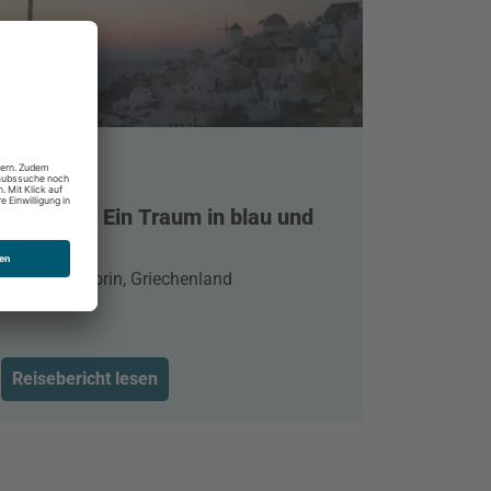
Santorin - Ein Traum in blau und
weiß
Oia, Santorin, Griechenland
Reisebericht lesen