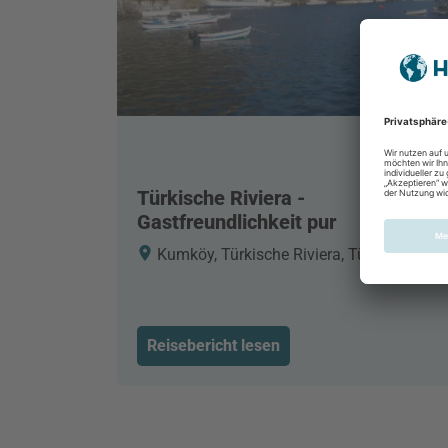
Türkische Riviera -
Gastfreundlichkeit pur
Kumköy, Türkische Riviera, Türkei
Reisebericht lesen